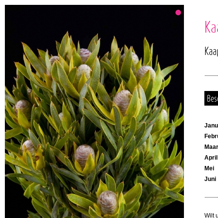
Ka
Kaa
Bes
Janu
Febr
Maar
April
Mei
Juni
Wilt 