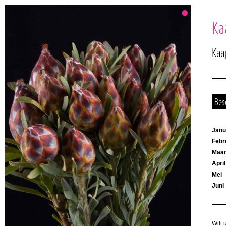
Ka
Kaa
Bes
Janu
Febr
Maar
April
Mei
Juni
Wilt 