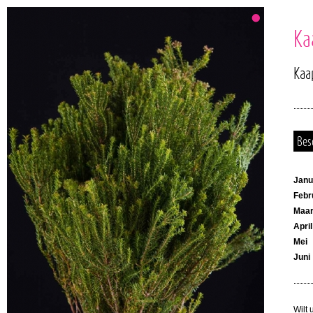
Ka
Kaa
Bes
Janu
Febr
Maar
April
Mei
Juni
Wilt 