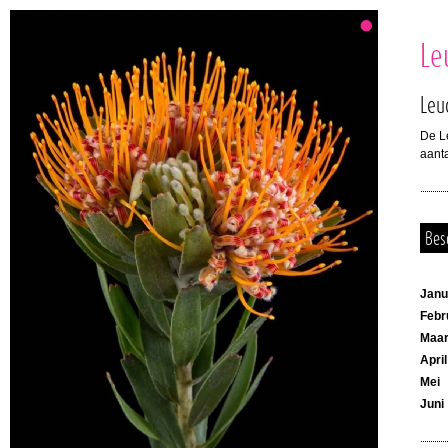
Le
Leu
De L
aanta
Bes
Janu
Febr
Maar
April
Mei
Juni