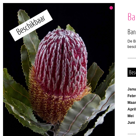
Ba
Ban
De Ba
besc
Bes
Janu
Febr
Maar
April
Mei
Juni