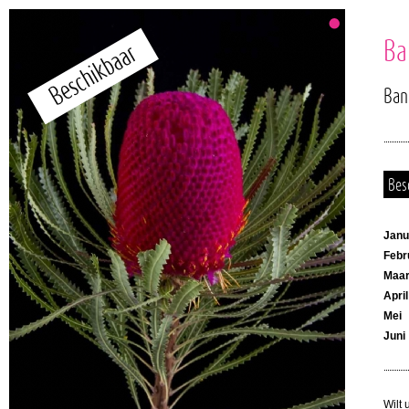
Ba
Ban
Bes
Janu
Febr
Maar
April
Mei
Juni
Wilt 